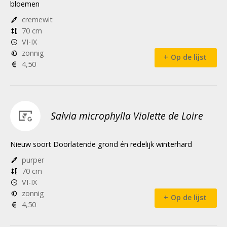
bloemen
cremewit
70 cm
VI-IX
zonnig
Op de lijst
4,50
Salvia microphylla Violette de Loire
Nieuw soort Doorlatende grond én redelijk winterhard
purper
70 cm
VI-IX
zonnig
Op de lijst
4,50