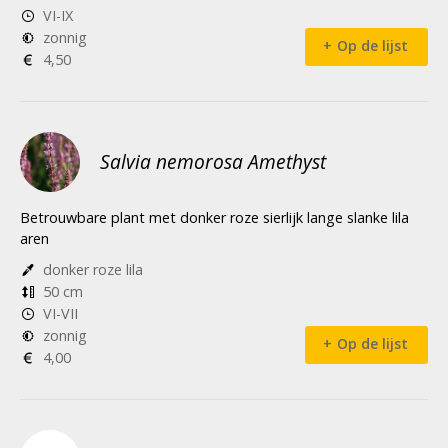
VI-IX
zonnig
Op de lijst
4,50
Salvia nemorosa Amethyst
Betrouwbare plant met donker roze sierlijk lange slanke lila
aren
donker roze lila
50 cm
VI-VII
zonnig
Op de lijst
4,00