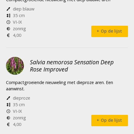
diep blauw
35 cm
VI-IX
zonnig
Op de lijst
4,00
Salvia nemorosa Sensation Deep
Rose Improved
Compactgroeiende nieuweling met dieproze aren. Een
aanwinst.
dieproze
35 cm
VI-IX
zonnig
Op de lijst
4,00