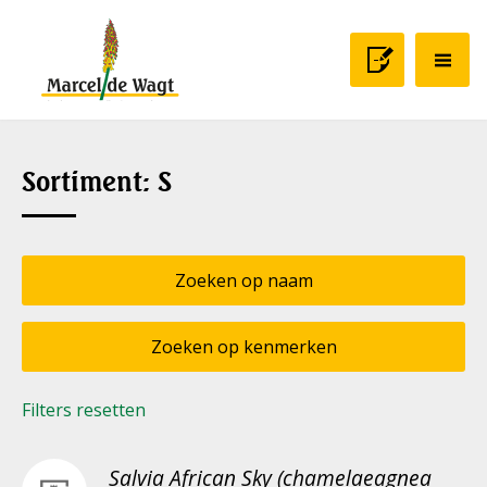
Sortiment: S
Zoeken op naam
Zoeken op kenmerken
Filters resetten
Salvia African Sky (chamelaeagnea