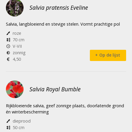
Salvia pratensis Eveline
Salvia, langbloeiend en stevige stelen. Vormt prachtige pol
roze
70 cm
V-VII
zonnig
Op de lijst
4,50
Salvia Royal Bumble
Rijkbloeiende salvia, geef zonnige plaats, doorlatende grond
én winterbescherming
dieprood
50 cm