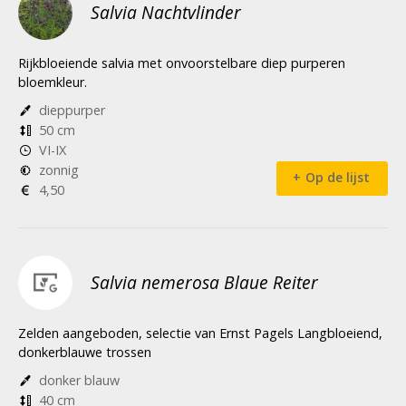
Salvia Nachtvlinder
Rijkbloeiende salvia met onvoorstelbare diep purperen
bloemkleur.
dieppurper
50 cm
VI-IX
zonnig
Op de lijst
4,50
Salvia nemerosa Blaue Reiter
Zelden aangeboden, selectie van Ernst Pagels Langbloeiend,
donkerblauwe trossen
donker blauw
40 cm