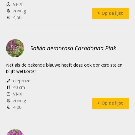
VI-IX
zonnig
Op de lijst
4,50
Salvia nemorosa Caradonna Pink
Net als de bekende blauwe heeft deze ook donkere stelen,
blijft wel korter
dieproze
40 cm
VI-IX
zonnig
Op de lijst
4,00