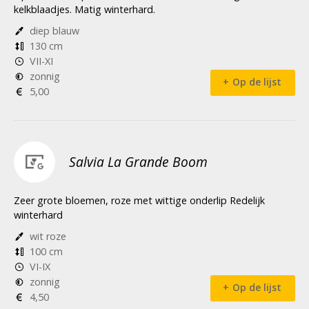
kelkblaadjes. Matig winterhard.
diep blauw
130 cm
VII-XI
zonnig
Op de lijst
5,00
Salvia La Grande Boom
Zeer grote bloemen, roze met wittige onderlip Redelijk
winterhard
wit roze
100 cm
VI-IX
zonnig
Op de lijst
4,50