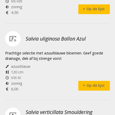
VII-VIII
zonnig
Op de lijst
4,50
Salvia uliginosa Ballon Azul
Prachtige selectie met azuurblauwe bloemen. Geef goede
drainage, dek af bij strenge vorst
azuurblauw
120 cm
VIII-XI
zonnig
Op de lijst
6,00
Salvia verticillata Smouldering