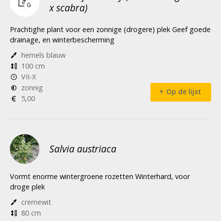
x scabra)
Prachtighe plant voor een zonnige (drogere) plek Geef goede
drainage, en winterbescherming
hemels blauw
100 cm
VII-X
zonnig
Op de lijst
5,00
Salvia austriaca
Vormt enorme wintergroene rozetten Winterhard, voor
droge plek
cremewit
80 cm