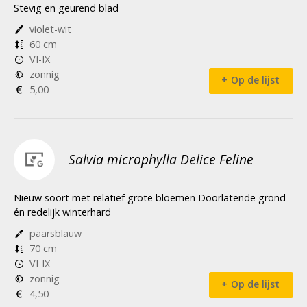
Stevig en geurend blad
violet-wit
60 cm
VI-IX
zonnig
Op de lijst
5,00
Salvia microphylla Delice Feline
Nieuw soort met relatief grote bloemen Doorlatende grond
én redelijk winterhard
paarsblauw
70 cm
VI-IX
zonnig
Op de lijst
4,50