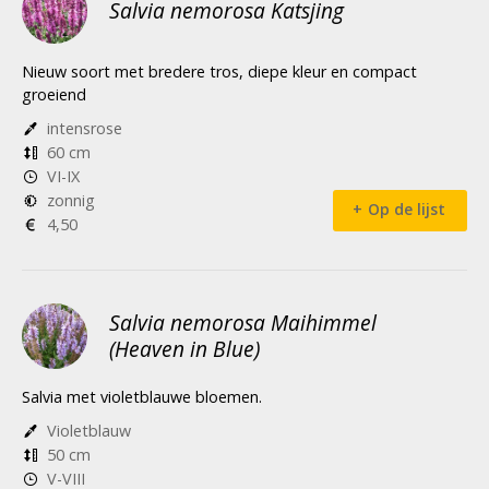
Salvia nemorosa Katsjing
Nieuw soort met bredere tros, diepe kleur en compact
groeiend
intensrose
60 cm
VI-IX
zonnig
Op de lijst
4,50
Salvia nemorosa Maihimmel
(Heaven in Blue)
Salvia met violetblauwe bloemen.
Violetblauw
50 cm
V-VIII