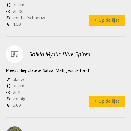
70 cm
VII-IX
zon-halfschaduw
Op de lijst
4,50
Salvia Mystic Blue Spires
Meest diepblauwe Salvia. Matig winterhard.
blauw
80 cm
VI-X
zonnig
Op de lijst
5,00