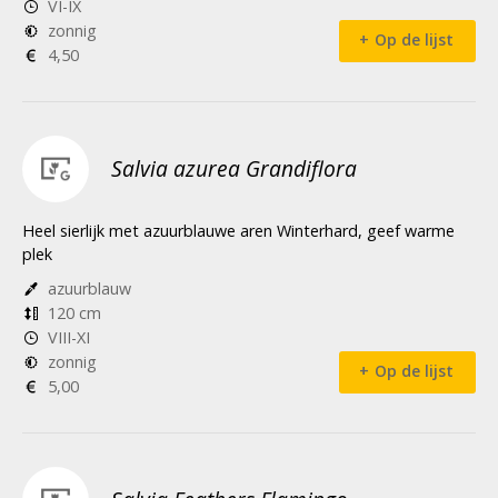
VI-IX
zonnig
Op de lijst
4,50
Salvia azurea Grandiflora
Heel sierlijk met azuurblauwe aren Winterhard, geef warme
plek
azuurblauw
120 cm
VIII-XI
zonnig
Op de lijst
5,00