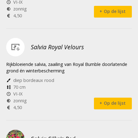
VI-IX
zonnig
Op de lijst
4,50
Salvia Royal Velours
Rijkbloeiende salvia, zaailing van Royal Bumble doorlatende
grond én winterbescherming
diep bordeaux rood
70 cm
VI-IX
zonnig
Op de lijst
4,50