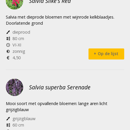
Salvia Silke's Red
Salvia met dieprode bloemen met wijnrode kelkblaadjes.
Doorlatende grond
dieprood
80 cm
VI-XI
zonnig
Op de lijst
4,50
Salvia superba Serenade
Mooi soort met opvallende bloemen: lange aren licht
grijzigblauw
grijzigblauw
60 cm