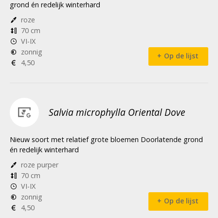
grond én redelijk winterhard
roze
70 cm
VI-IX
zonnig
Op de lijst
4,50
Salvia microphylla Oriental Dove
Nieuw soort met relatief grote bloemen Doorlatende grond
én redelijk winterhard
roze purper
70 cm
VI-IX
zonnig
Op de lijst
4,50