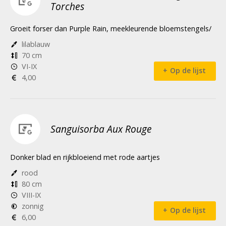
Torches
Groeit forser dan Purple Rain, meekleurende bloemstengels/
lilablauw
70 cm
VI-IX
Op de lijst
4,00
Sanguisorba Aux Rouge
Donker blad en rijkbloeiend met rode aartjes
rood
80 cm
VIII-IX
zonnig
Op de lijst
6,00