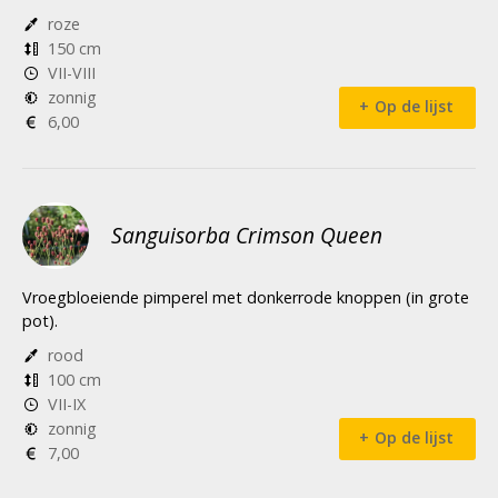
roze
150 cm
VII-VIII
zonnig
Op de lijst
6,00
Sanguisorba Crimson Queen
Vroegbloeiende pimperel met donkerrode knoppen (in grote
pot).
rood
100 cm
VII-IX
zonnig
Op de lijst
7,00