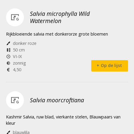
Salvia microphylla Wild
Watermelon
Rijkbloeiende salvia met donkerorze grote bloemen
donker roze
50 cm
VI-IX
zonnig
Op de lijst
4,50
Salvia moorcroftiana
Kashmir Salvia, ruw blad, vierkante stelen, Blauwpaars van
kleur
blauwlila