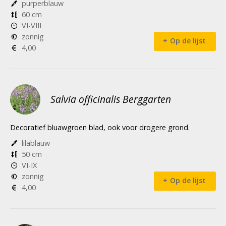
purperblauw
60 cm
VI-VIII
zonnig
Op de lijst
4,00
Salvia officinalis Berggarten
Decoratief bluawgroen blad, ook voor drogere grond.
lilablauw
50 cm
VI-IX
zonnig
Op de lijst
4,00