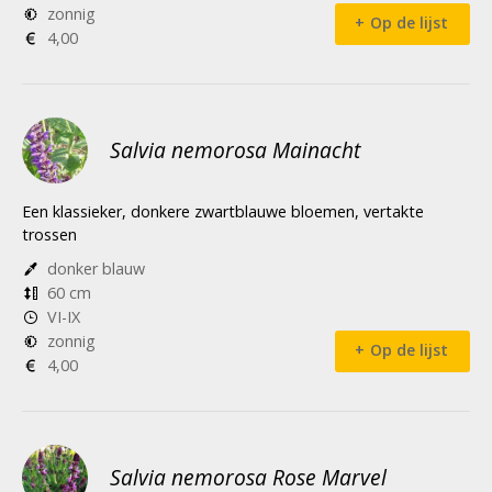
zonnig
Op de lijst
4,00
Salvia nemorosa Mainacht
Een klassieker, donkere zwartblauwe bloemen, vertakte
trossen
donker blauw
60 cm
VI-IX
zonnig
Op de lijst
4,00
Salvia nemorosa Rose Marvel