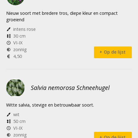
Nieuw soort met bredere tros, diepe kleur en compact
groeiend
intens rose
30 cm
VI-IX
zonnig
Op de lijst
4,50
Salvia nemorosa Schneehugel
Witte salvia, stevige en betrouwbaar soort.
wit
50 cm
VI-IX
zonnig
Op de lijst