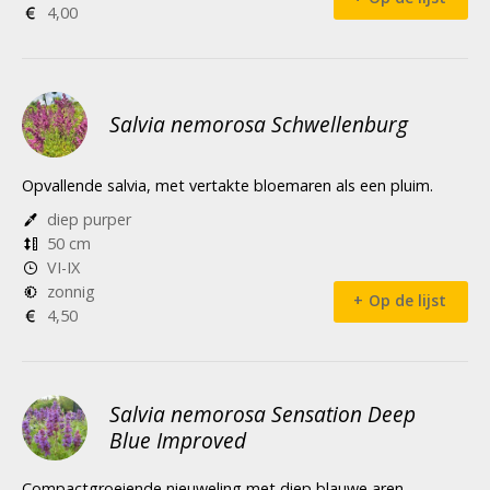
4,00
Salvia nemorosa Schwellenburg
Opvallende salvia, met vertakte bloemaren als een pluim.
diep purper
50 cm
VI-IX
zonnig
Op de lijst
4,50
Salvia nemorosa Sensation Deep
Blue Improved
Compactgroeiende nieuweling met diep blauwe aren