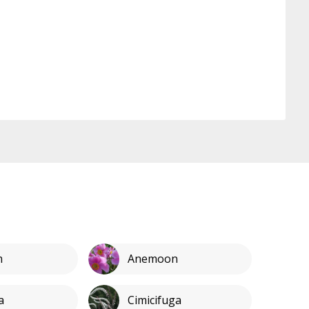
m
Anemoon
a
Cimicifuga