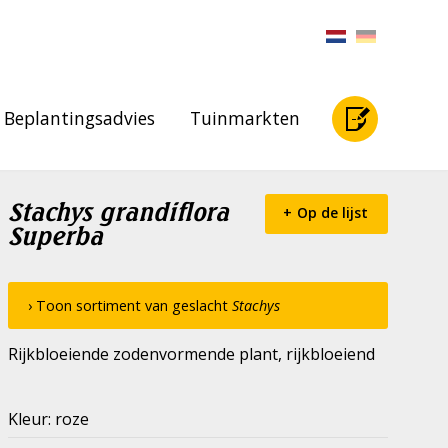
Beplantingsadvies
Tuinmarkten
Stachys grandiflora
Op de lijst
Superba
› Toon sortiment van geslacht
Stachys
Rijkbloeiende zodenvormende plant, rijkbloeiend
Kleur: roze