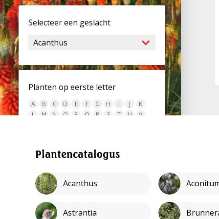
Selecteer een geslacht
Planten op eerste letter
A
B
C
D
E
F
G
H
I
J
K
L
M
N
O
P
Q
R
S
T
U
V
W
X
Y
Z
alles
Plantencatalogus
Plantencatalogus
Acanthus
Aconitu
Astrantia
Brunner