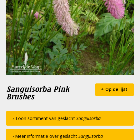
Sanguisorba Pink
Op de lijst
Brushes
› Toon sortiment van geslacht
Sanguisorba
› Meer informatie over geslacht
Sanguisorba