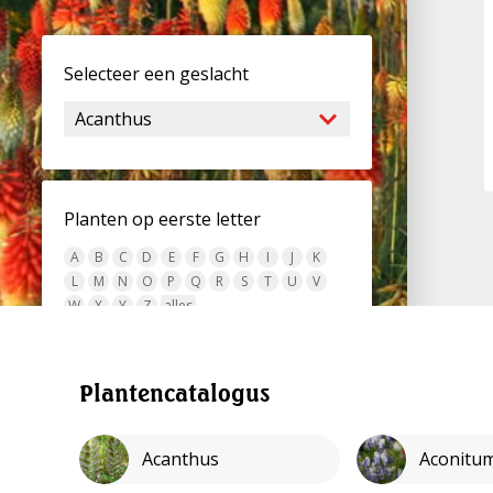
Selecteer een geslacht
Planten op eerste letter
A
B
C
D
E
F
G
H
I
J
K
L
M
N
O
P
Q
R
S
T
U
V
W
X
Y
Z
alles
Plantencatalogus
Plantencatalogus
Acanthus
Aconitu