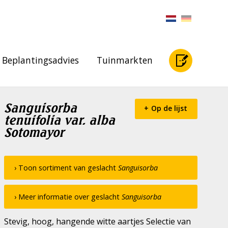
Beplantingsadvies
Tuinmarkten
Sanguisorba
Op de lijst
tenuifolia var. alba
Sotomayor
› Toon sortiment van geslacht
Sanguisorba
› Meer informatie over geslacht
Sanguisorba
Stevig, hoog, hangende witte aartjes Selectie van