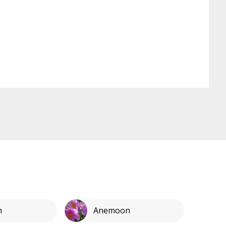
m
Anemoon