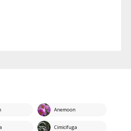
m
Anemoon
a
Cimicifuga