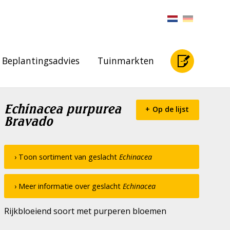
Beplantingsadvies
Tuinmarkten
Echinacea purpurea
Op de lijst
Bravado
› Toon sortiment van geslacht
Echinacea
› Meer informatie over geslacht
Echinacea
Rijkbloeiend soort met purperen bloemen