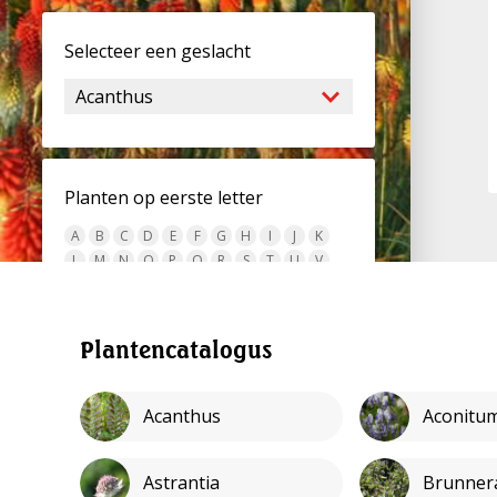
Selecteer een geslacht
Planten op eerste letter
A
B
C
D
E
F
G
H
I
J
K
L
M
N
O
P
Q
R
S
T
U
V
W
X
Y
Z
alles
Plantencatalogus
Plantencatalogus
Acanthus
Aconitu
Astrantia
Brunner