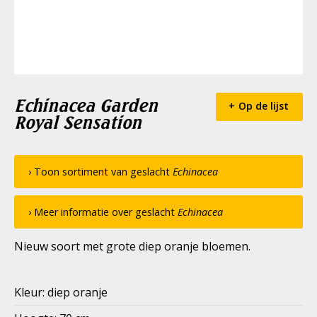
Echinacea Garden
Op de lijst
Royal Sensation
› Toon sortiment van geslacht
Echinacea
› Meer informatie over geslacht
Echinacea
Nieuw soort met grote diep oranje bloemen.
Kleur: diep oranje