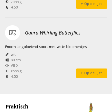
zonnig
Op de lijst
4,50
Gaura Whirling Butterflies
Enorm langbloeiend soort met witte bloementjes
wit
80 cm
VII-X
zonnig
Op de lijst
4,50
Praktisch