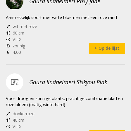
Gaura lindheimeri Rosy Jane
Aantrekkelijk soort met witte bloemen met een roze rand
wit met roze
60 cm
VII-X
zonnig
Op de lijst
4,00
Gaura lindheimeri Siskyou Pink
Voor droog en zonnige plaats, prachtige combinatie blad en
roze bloem (matig winterhard)
donkerroze
40 cm
VII-X