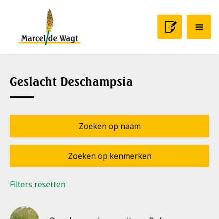
Geslacht Deschampsia
Zoeken op naam
Zoeken op kenmerken
Filters resetten