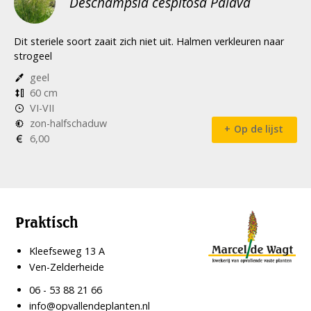
Deschampsia cespitosa Palava
Dit steriele soort zaait zich niet uit. Halmen verkleuren naar
strogeel
geel
60 cm
VI-VII
zon-halfschaduw
Op de lijst
6,00
Praktisch
Kleefseweg 13 A
Ven-Zelderheide
06 - 53 88 21 66
info@opvallendeplanten.nl