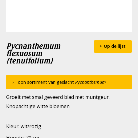
Pycnanthemum
Op de lijst
flexuosum
(tenuifolium)
› Toon sortiment van geslacht
Pycnanthemum
Groeit met smal geveerd blad met muntgeur.
Knopachtige witte bloemen
Kleur: wit/rozig
Hoogte: 70 cm