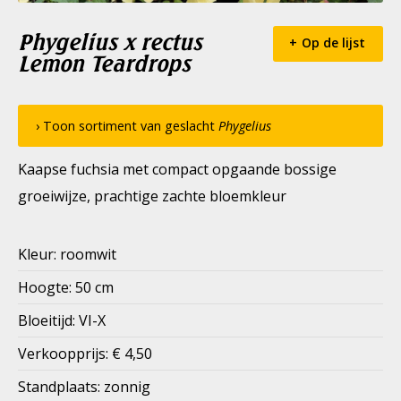
Phygelius x rectus
Op de lijst
Lemon Teardrops
› Toon sortiment van geslacht
Phygelius
Kaapse fuchsia met compact opgaande bossige
groeiwijze, prachtige zachte bloemkleur
Kleur: roomwit
Hoogte: 50 cm
Bloeitijd: VI-X
Verkoopprijs: € 4,50
Standplaats: zonnig