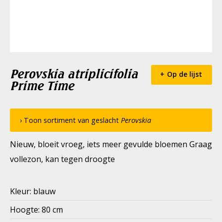
Perovskia atriplicifolia
Op de lijst
Prime Time
› Toon sortiment van geslacht
Perovskia
Nieuw, bloeit vroeg, iets meer gevulde bloemen Graag
vollezon, kan tegen droogte
Kleur: blauw
Hoogte: 80 cm