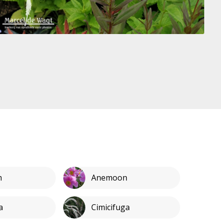
m
Anemoon
a
Cimicifuga