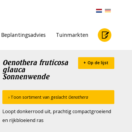
Beplantingsadvies
Tuinmarkten
Oenothera fruticosa
Op de lijst
glauca
Sonnenwende
› Toon sortiment van geslacht
Oenothera
Loopt donkerrood uit, prachtig compactgroeiend
en rijkbloeiend ras