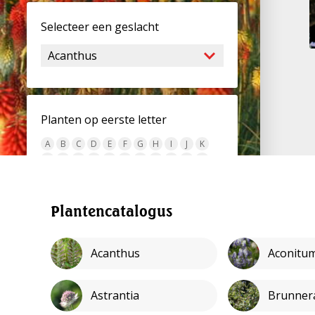
Selecteer een geslacht
Planten op eerste letter
A
B
C
D
E
F
G
H
I
J
K
L
M
N
O
P
Q
R
S
T
U
V
W
X
Y
Z
alles
Plantencatalogus
Plantencatalogus
Acanthus
Aconitu
Astrantia
Brunner