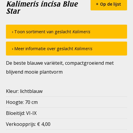
Kalimeris incisa Blue
Op de lijst
Star
› Toon sortiment van geslacht
Kalimeris
› Meer informatie over geslacht
Kalimeris
De beste blauwe variëteit, compactgroeiend met
blijvend mooie plantvorm
Kleur: lichtblauw
Hoogte: 70 cm
Bloeitijd: VI-IX
Verkoopprijs: € 4,00