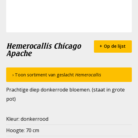
Hemerocallis Chicago
Op de lijst
Apache
› Toon sortiment van geslacht
Hemerocallis
Prachtige diep donkerrode bloemen. (staat in grote
pot)
Kleur: donkerrood
Hoogte: 70 cm