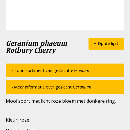
Geranium phaeum
Op de lijst
Rotbury Cherry
› Toon sortiment van geslacht
Geranium
› Meer informatie over geslacht
Geranium
Mooi soort met licht roze bloem met donkere ring.
Kleur: roze