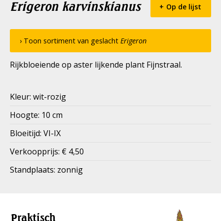
Erigeron karvinskianus
Op de lijst
› Toon sortiment van geslacht
Erigeron
Rijkbloeiende op aster lijkende plant Fijnstraal.
Kleur: wit-rozig
Hoogte: 10 cm
Bloeitijd: VI-IX
Verkoopprijs: € 4,50
Standplaats: zonnig
Praktisch