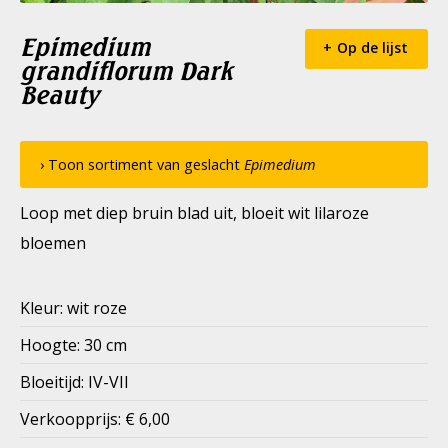
Epimedium
Op de lijst
grandiflorum Dark
Beauty
› Toon sortiment van geslacht
Epimedium
Loop met diep bruin blad uit, bloeit wit lilaroze
bloemen
Kleur: wit roze
Hoogte: 30 cm
Bloeitijd: IV-VII
Verkoopprijs: € 6,00