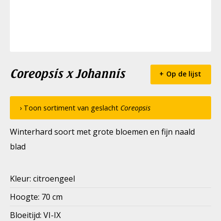
Coreopsis x Johannis
Op de lijst
› Toon sortiment van geslacht
Coreopsis
Winterhard soort met grote bloemen en fijn naald
blad
Kleur: citroengeel
Hoogte: 70 cm
Bloeitijd: VI-IX