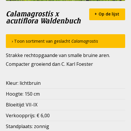
Calamagrostis x
Op de lijst
acutiflora Waldenbuch
› Toon sortiment van geslacht
Calamagrostis
Strakke rechtopgaande van smalle bruine aren.
Compacter groeiend dan C. Karl Foester
Kleur: lichtbruin
Hoogte: 150 cm
Bloeitijd: VII-IX
Verkoopprijs: € 6,00
Standplaats: zonnig