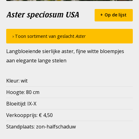
Aster speciosum USA
Op de lijst
› Toon sortiment van geslacht
Aster
Langbloeiende sierlijke aster, fijne witte bloempjes
aan elegante lange stelen
Kleur: wit
Hoogte: 80 cm
Bloeitijd: IX-X
Verkoopprijs: € 4,50
Standplaats: zon-halfschaduw