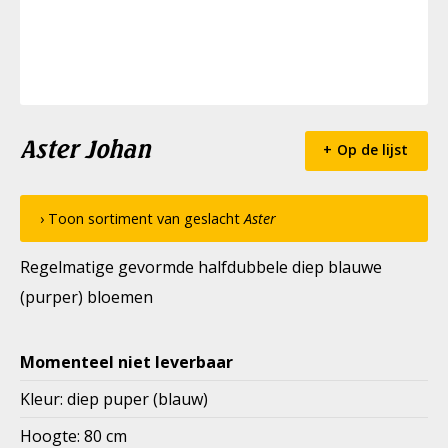
Aster Johan
Op de lijst
› Toon sortiment van geslacht
Aster
Regelmatige gevormde halfdubbele diep blauwe
(purper) bloemen
Momenteel niet leverbaar
Kleur: diep puper (blauw)
Hoogte: 80 cm