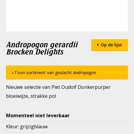
Andropogon gerardii
Op de lijst
Brocken Delights
› Toon sortiment van geslacht
Andropogon
Nieuwe selectie van Piet Oudolf Donkerpurper
bloeiwijze, strakke pol
Momenteel niet leverbaar
Kleur: grijzigblauw