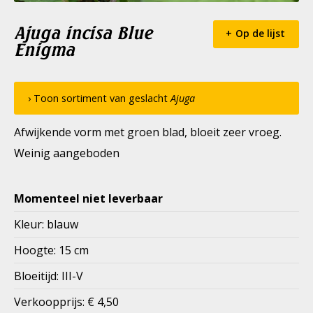
Ajuga incisa Blue
Op de lijst
Enigma
› Toon sortiment van geslacht
Ajuga
Afwijkende vorm met groen blad, bloeit zeer vroeg.
Weinig aangeboden
Momenteel niet leverbaar
Kleur: blauw
Hoogte: 15 cm
Bloeitijd: III-V
Verkoopprijs: € 4,50