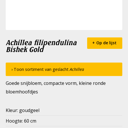
Achillea filipendulina
Op de lijst
Bishek Gold
› Toon sortiment van geslacht
Achillea
Goede snijbloem, compacte vorm, kleine ronde
bloemhoofdjes
Kleur: goudgeel
Hoogte: 60 cm